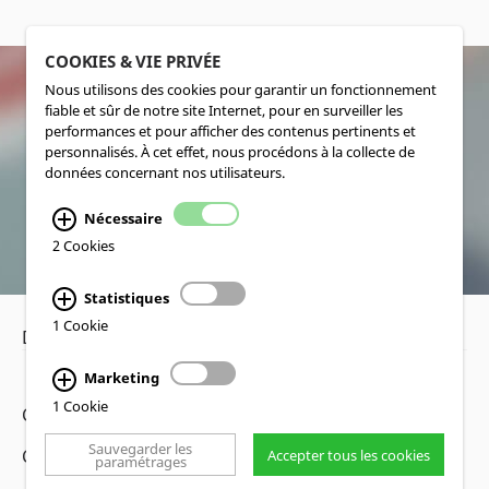
COOKIES & VIE PRIVÉE
Nous utilisons des cookies pour garantir un fonctionnement
fiable et sûr de notre site Internet, pour en surveiller les
SOCIALMEDIA
performances et pour afficher des contenus pertinents et
personnalisés. À cet effet, nous procédons à la collecte de
données concernant nos utilisateurs.
Nécessaire
2 Cookies
Statistiques
1 Cookie
Déclaration de confidentialité
•
Mentions légales
Marketing
1 Cookie
Copyright www.lucas-nuelle.fr
Sauvegarder les
CMS, design web et réalisation cekom GmbH, Köln
Accepter tous les cookies
paramétrages