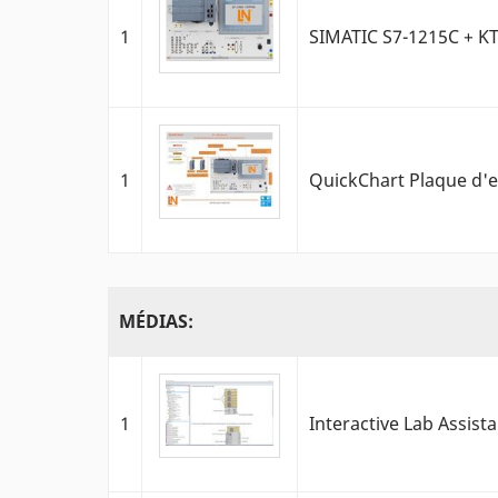
1
SIMATIC S7-1215C + K
1
QuickChart Plaque d'
MÉDIAS:
1
Interactive Lab Assist