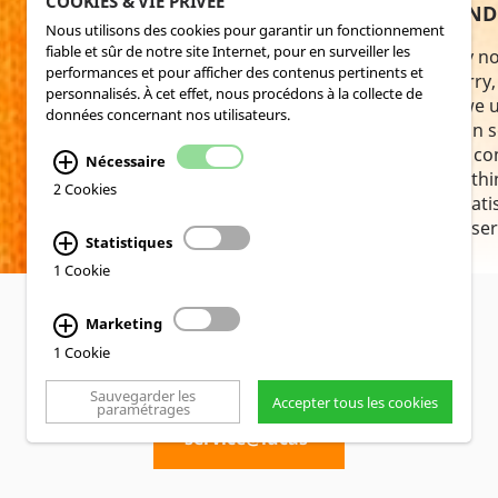
COOKIES & VIE PRIVÉE
TOGETHER WE’LL FIND
Nous utilisons des cookies pour garantir un fonctionnement
fiable et sûr de notre site Internet, pour en surveiller les
Sometimes, things may no
performances et pour afficher des contenus pertinents et
desired – but don’t worry,
personnalisés. À cet effet, nous procédons à la collecte de
help. At Lucas-Nuelle, we
données concernant nos utilisateurs.
essential your education s
you. That’s why we are c
Nécessaire
making sure that everyth
2 Cookies
and to your complete satis
Welcome to our repair ser
Statistiques
1 Cookie
Marketing
You can also
1 Cookie
reach us
directly at
Sauvegarder les
Accepter tous les cookies
paramétrages
service@lucas-
nuelle.com