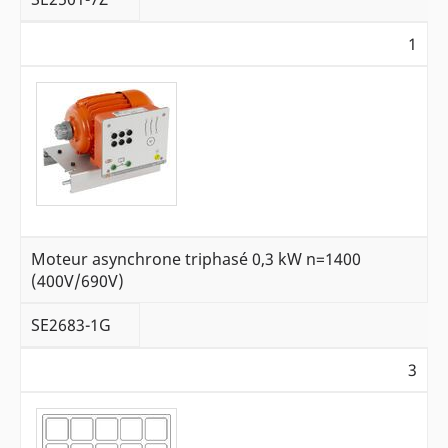
1
Moteur asynchrone triphasé 0,3 kW n=1400
(400V/690V)
SE2683-1G
3