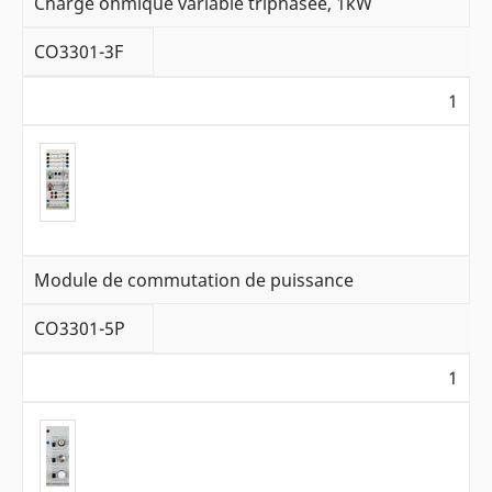
Charge ohmique variable triphasée, 1kW
CO3301-3F
1
Module de commutation de puissance
CO3301-5P
1