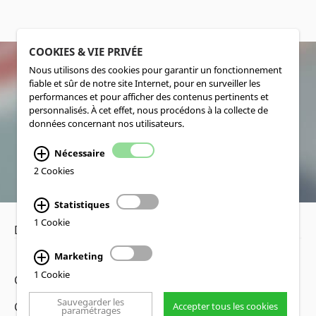
COOKIES & VIE PRIVÉE
Nous utilisons des cookies pour garantir un fonctionnement
fiable et sûr de notre site Internet, pour en surveiller les
SOCIALMEDIA
performances et pour afficher des contenus pertinents et
personnalisés. À cet effet, nous procédons à la collecte de
données concernant nos utilisateurs.
Nécessaire
2 Cookies
Statistiques
1 Cookie
Déclaration de confidentialité
•
Mentions légales
Marketing
1 Cookie
Copyright www.lucas-nuelle.fr
Sauvegarder les
CMS, design web et réalisation cekom GmbH, Köln
Accepter tous les cookies
paramétrages