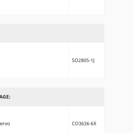
SO2805-1J
AGE:
Servo
CO3636-6X